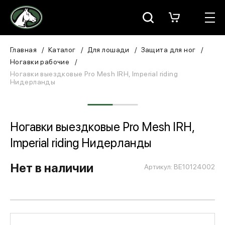
Москва
КАТАЛОГ
Главная
Каталог
Для лошади
Защита для ног
Ногавки рабочие
Для всадника
Ногавки выездковые Pro Mesh IRH, Imperial riding
Нидерланды
Для лошади
В конюшню
Ногавки выездковые Pro Mesh IRH,
Imperial riding Нидерланды
ЗООТОВАРЫ
Нет в наличии
Для собаки
Артикул: BE10124002
Сувениры/Подарки
БРЕНДЫ