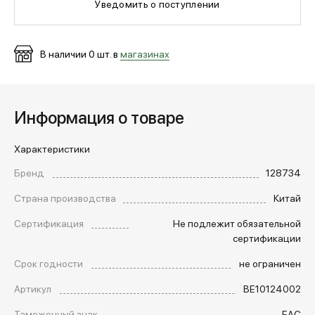
Уведомить о поступлении
МЕДИА
В наличии
0
шт. в
магазинах
ПОКУПАТЕЛЯМ
Информация о товаре
ОПЛАТА И ДОСТАВКА
Характеристики
Бренд
128734
Вход в личный кабинет
Страна производства
Китай
Сертификация
Не подлежит обязательной
+7 (495) 139-66-00
сертификации
Срок годности
не ограничен
обратный звонок
Артикул
BE10124002
Таможенный знак
EAC