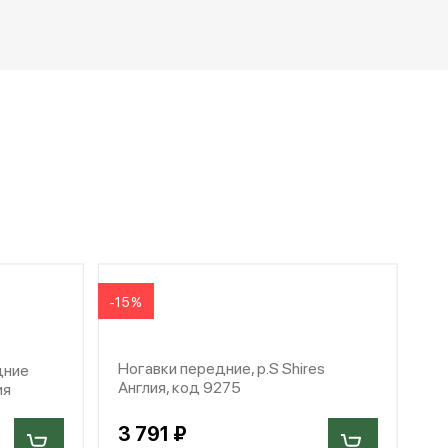
-15%
Ногавки передние, р.S Shires
дние
Англия, код 9275
ия
3 791 ₽