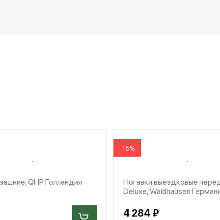
-15%
задние, QHP Голландия
Ногавки выездковые пере
Deluxe, Waldhausen Герман
4 284 ₽