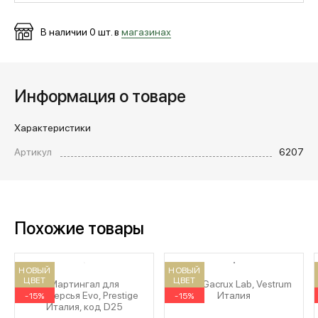
В наличии
0
шт. в
магазинах
МЕДИА
ПОКУПАТЕЛЯМ
Информация о товаре
Характеристики
ОПЛАТА И ДОСТАВКА
Артикул
6207
Вход в личный кабинет
Похожие товары
+7 (495) 139-66-00
НОВЫЙ
НОВЫЙ
ЦВЕТ
ЦВЕТ
обратный звонок
Мартингал для
Ушки Gacrux Lab, Vestrum
подперсья Evo, Prestige
Италия
-15%
-15%
Италия, код D25