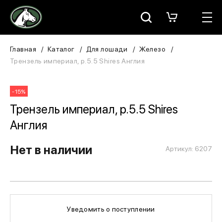
Москва
КАТАЛОГ
Главная
Каталог
Для лошади
Железо
Трензель империал, р.5.5 Shires Англия
Для всадника
-15%
Для лошади
Трензель империал, р.5.5 Shires
В конюшню
Англия
ЗООТОВАРЫ
Нет в наличии
Артикул: 6207
Для собаки
Сувениры/Подарки
Уведомить о поступлении
БРЕНДЫ