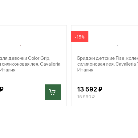
-15%
ля девочки Color Grip,
Бриджи детские Fise, коле
 силиконовая лея, Cavalleria
силиконовая лея, Cavalleria
 Италия
Италия
 ₽
13 592 ₽
15 990 ₽