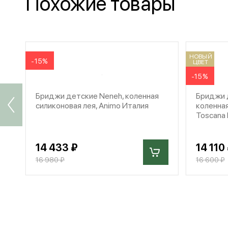
Похожие товары
НОВЫЙ
-15%
ЦВЕТ
-15%
Бриджи детские Neneh, коленная
Бриджи д
силиконовая лея, Animo Италия
коленная
Toscana
14 433 ₽
14 110
16 980 ₽
16 600 ₽