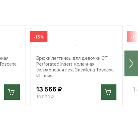
-15%
-1
нная
Брюки леггинсы для девочки CT
Бр
 Toscana
Perforated Insert, коленная
ле
силиконовая лея, Cavalleria Toscana
Италия
13 566 ₽
1
15 960 ₽
17