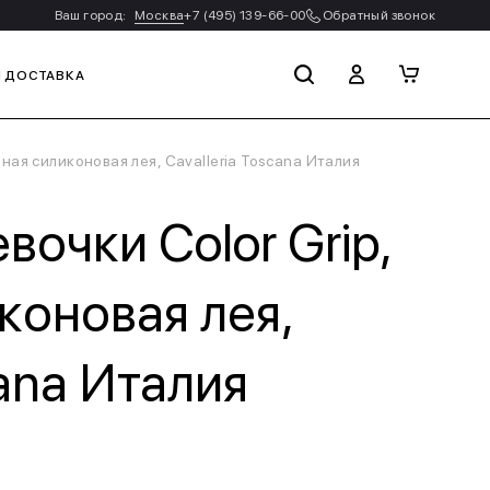
Ваш город:
Москва
+7 (495) 139-66-00
Обратный звонок
И ДОСТАВКА
ная силиконовая лея, Cavalleria Toscana Италия
очки Color Grip,
коновая лея,
cana Италия