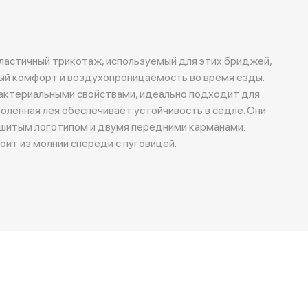
ластичный трикотаж, используемый для этих бриджей,
ый комфорт и воздухопроницаемость во время езды.
актериальными свойствами, идеально подходит для
оленная лея обеспечивает устойчивость в седле. Они
шитым логотипом и двумя передними карманами.
оит из молнии спереди с пуговицей.