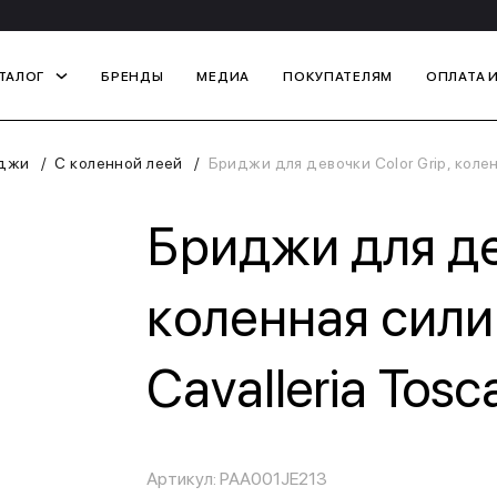
ТАЛОГ
БРЕНДЫ
МЕДИА
ПОКУПАТЕЛЯМ
ОПЛАТА 
джи
С коленной леей
Бриджи для девочки Color Grip, колен
Бриджи для дев
коленная сили
Cavalleria Tos
Артикул: PAA001JE213