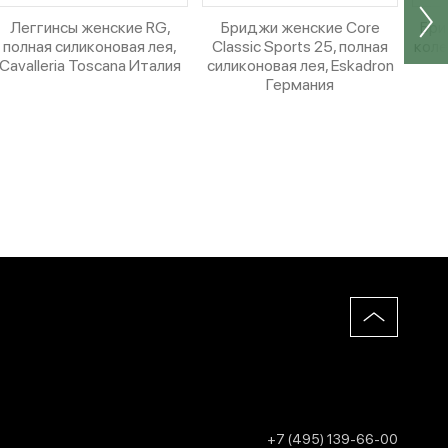
Леггинсы женские RG,
Бриджи женские Core
Бри
полная силиконовая лея,
Classic Sports 25, полная
коле
Cavalleria Toscana Италия
силиконовая лея, Eskadron
Германия
+7 (495) 139-66-00