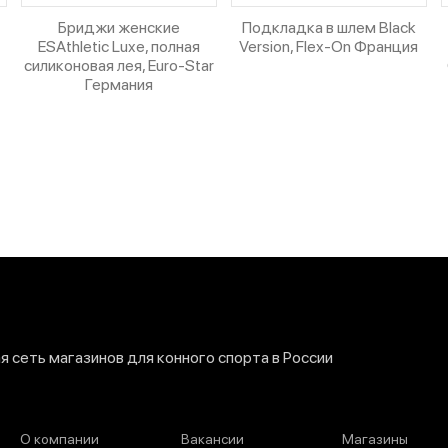
Бриджи женские
Подкладка в шлем Black
ESAthletic Luxe, полная
Version, Flex-On Франция
силиконовая лея, Euro-Star
Германия
 сеть магазинов для конного спорта в России
О компании
Вакансии
Магазины