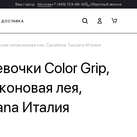
Ваш город:
Москва
+7 (495) 139-66-00
Обратный звонок
И ДОСТАВКА
ная силиконовая лея, Cavalleria Toscana Италия
очки Color Grip,
коновая лея,
cana Италия