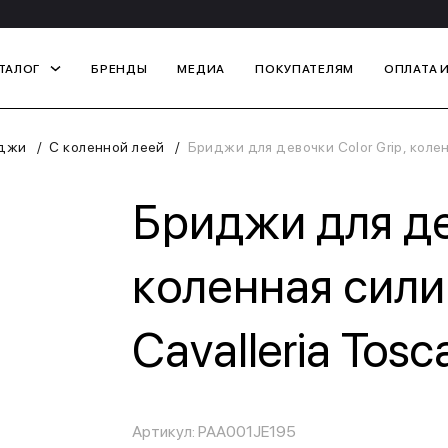
ТАЛОГ
БРЕНДЫ
МЕДИА
ПОКУПАТЕЛЯМ
ОПЛАТА 
джи
С коленной леей
Бриджи для девочки Color Grip, колен
Бриджи для дев
коленная сили
Cavalleria Tos
Артикул: PAA001JE195