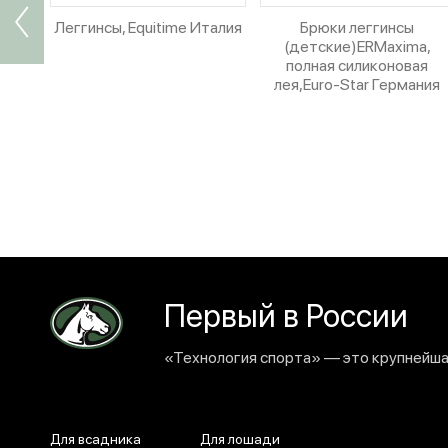
Леггинсы, Equitime Италия
Брюки леггинсы
(детские)ERMaxima,
полная силиконовая
лея,Euro-Star Германия
Первый в России
«Технология спорта» — это крупнейшая
Для всадника
Для лошади