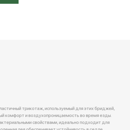
ластичный трикотаж, используемый для этих бриджей,
ый комфорт и воздухопроницаемость во время езды.
актериальными свойствами, идеально подходит для
коленная лея обеспечивает устойчивость в седле.