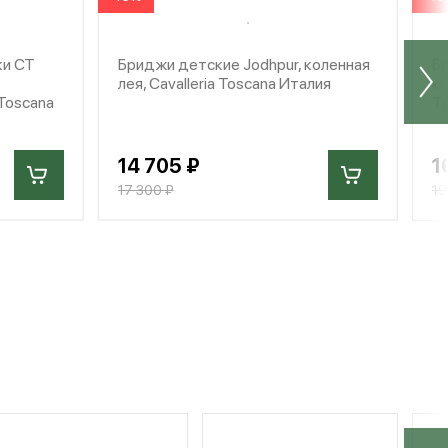
ки CT
Бриджи детские Jodhpur, коленная
Бр
лея, Cavalleria Toscana Италия
ко
 Toscana
T
14 705 ₽
1
17 300 ₽
19