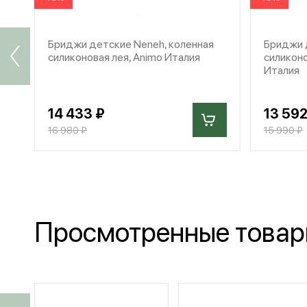
Бриджи детские Neneh, коленная
Бриджи д
силиконовая лея, Animo Италия
силиконо
Италия
14 433 ₽
13 592
16 980 ₽
15 990 ₽
Просмотренные това