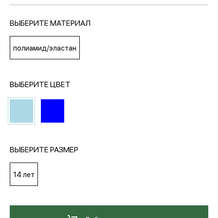
ВЫБЕРИТЕ МАТЕРИАЛ
МЕДИА
полиамид/эластан
ПОКУПАТЕЛЯМ
ВЫБЕРИТЕ ЦВЕТ
ОПЛАТА И ДОСТАВКА
Вход в личный кабинет
ВЫБЕРИТЕ РАЗМЕР
+7 (495) 139-66-00
14 лет
обратный звонок