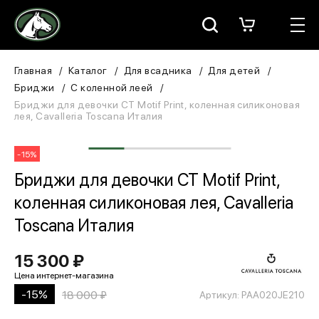
Москва
КАТАЛОГ
Главная
Каталог
Для всадника
Для детей
Бриджи
С коленной леей
Для всадника
Бриджи для девочки CT Motif Print, коленная силиконовая
лея, Cavalleria Toscana Италия
Для лошади
-15%
В конюшню
Бриджи для девочки CT Motif Print,
коленная силиконовая лея, Cavalleria
ЗООТОВАРЫ
Toscana Италия
Для собаки
15 300 ₽
Сувениры/Подарки
-15%
18 000 ₽
Артикул: PAA020JE210
БРЕНДЫ