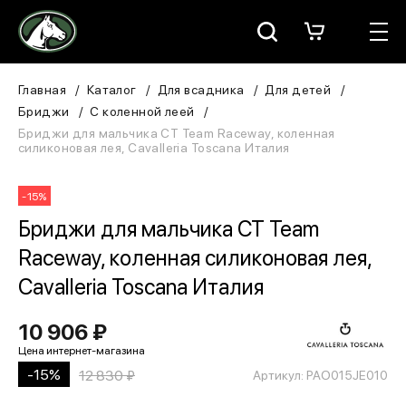
Москва
КАТАЛОГ
Главная
Каталог
Для всадника
Для детей
Бриджи
С коленной леей
Для всадника
Бриджи для мальчика CT Team Raceway, коленная
силиконовая лея, Cavalleria Toscana Италия
Для лошади
-15%
В конюшню
Бриджи для мальчика CT Team
Raceway, коленная силиконовая лея,
ЗООТОВАРЫ
Cavalleria Toscana Италия
Для собаки
10 906 ₽
Сувениры/Подарки
-15%
12 830 ₽
Артикул: PAO015JE010
БРЕНДЫ