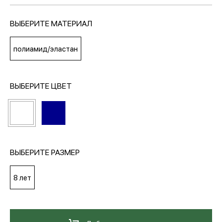
ВЫБЕРИТЕ МАТЕРИАЛ
МЕДИА
полиамид/эластан
ПОКУПАТЕЛЯМ
ВЫБЕРИТЕ ЦВЕТ
ОПЛАТА И ДОСТАВКА
Вход в личный кабинет
ВЫБЕРИТЕ РАЗМЕР
+7 (495) 139-66-00
8 лет
обратный звонок