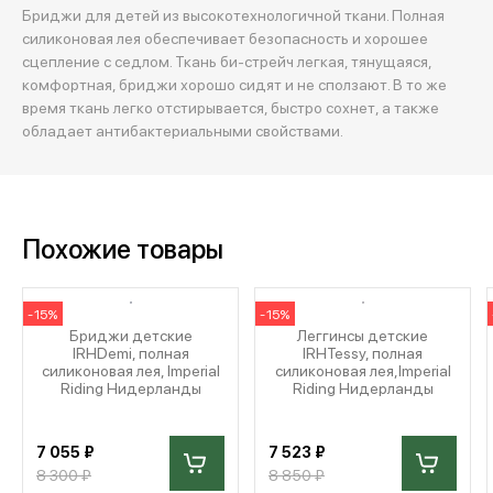
Бриджи для детей из высокотехнологичной ткани. Полная
силиконовая лея обеспечивает безопасность и хорошее
сцепление с седлом. Ткань би-стрейч легкая, тянущаяся,
комфортная, бриджи хорошо сидят и не сползают. В то же
время ткань легко отстирывается, быстро сохнет, а также
обладает антибактериальными свойствами.
Похожие товары
-15%
-15%
Бриджи детские
Леггинсы детские
IRHDemi, полная
IRHTessy, полная
силиконовая лея, Imperial
силиконовая лея,Imperial
Riding Нидерланды
Riding Нидерланды
7 055 ₽
7 523 ₽
8 300 ₽
8 850 ₽