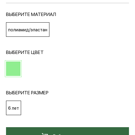
ВЫБЕРИТЕ МАТЕРИАЛ
МЕДИА
полиамид/эластан
ПОКУПАТЕЛЯМ
ВЫБЕРИТЕ ЦВЕТ
ОПЛАТА И ДОСТАВКА
Вход в личный кабинет
ВЫБЕРИТЕ РАЗМЕР
+7 (495) 139-66-00
6 лет
обратный звонок