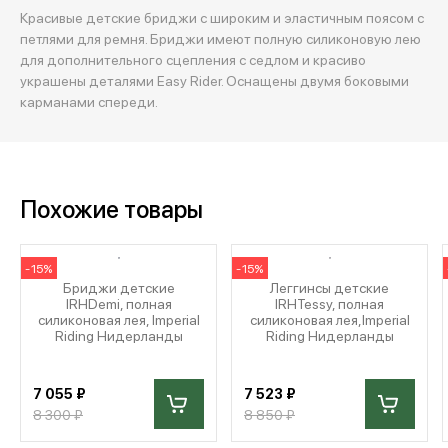
Красивые детские бриджи с широким и эластичным поясом с
петлями для ремня. Бриджи имеют полную силиконовую лею
для дополнительного сцепления с седлом и красиво
украшены деталями Easy Rider. Оснащены двумя боковыми
карманами спереди.
Похожие товары
-15%
-15%
Бриджи детские
Леггинсы детские
IRHDemi, полная
IRHTessy, полная
силиконовая лея, Imperial
силиконовая лея,Imperial
Riding Нидерланды
Riding Нидерланды
7 055 ₽
7 523 ₽
8 300 ₽
8 850 ₽