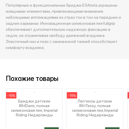
Популярные и функциональные бриджи ESArista украшены
изящными элементами, привлекающими внимание:
небольшими аппликациями из страз тон в тон на передних и
задних карманах. Инновационная силиконовая лея fullgrip
обеспечивает дополнительную надежную фиксацию в
седле, не ограничивая свободу движений всадника.
Эластичный низ и пояс с заниженной талией способствуют
комфорту всадника.
Похожие товары
-15%
-15%
Бриджи детские
Леггинсы детские
IRHDemi, полная
IRHTessy, полная
силиконовая лея, Imperial
силиконовая лея,Imperial
Riding Нидерланды
Riding Нидерланды