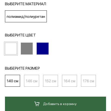
ВЫБЕРИТЕ МАТЕРИАЛ
МЕДИА
полиамид/полиуретан
ПОКУПАТЕЛЯМ
ВЫБЕРИТЕ ЦВЕТ
ОПЛАТА И ДОСТАВКА
Вход в личный кабинет
ВЫБЕРИТЕ РАЗМЕР
140 см
146 см
152 см
164 см
176 см
+7 (495) 139-66-00
обратный звонок
Добавить в корзину