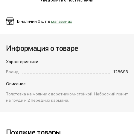
МЕДИА
В наличии
0
шт. в
магазинах
ПОКУПАТЕЛЯМ
Информация о товаре
ОПЛАТА И ДОСТАВКА
Характеристики
Бренд
128693
Вход в личный кабинет
Описание
Толстовка на молнии с воротником-стойкой. Неброский принт
+7 (495) 139-66-00
на груди и 2 передних кармана.
обратный звонок
Похожие товары