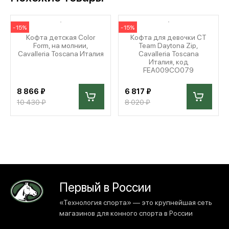
-15%
-15%
Кофта детская Color
Кофта для девочки CT
Form, на молнии,
Team Daytona Zip,
Cavalleria Toscana Италия
Cavalleria Toscana
Италия, код
FEA009CO079
8 866 ₽
6 817 ₽
10 430 ₽
8 020 ₽
Первый в России
«Технология спорта» — это крупнейшая сеть
магазинов для конного спорта в России