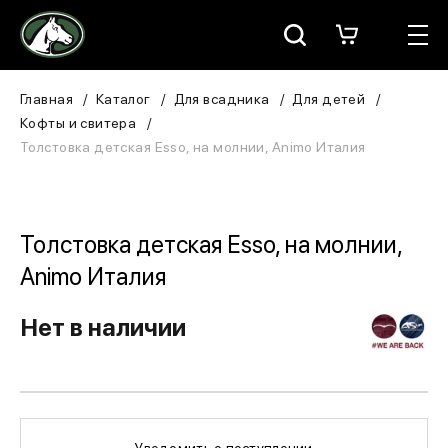
Москва
КАТАЛОГ
Главная
Каталог
Для всадника
Для детей
Кофты и свитера
Для всадника
Толстовка детская Esso, на молнии, Animo Италия
Для лошади
В конюшню
Толстовка детская Esso, на молнии,
Animo Италия
ЗООТОВАРЫ
Нет в наличии
Для собаки
Сувениры/Подарки
БРЕНДЫ
Уведомить о поступлении