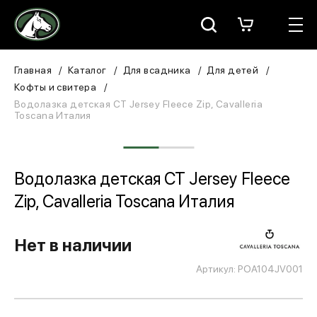
Москва
КАТАЛОГ
Главная
Каталог
Для всадника
Для детей
Кофты и свитера
Для всадника
Водолазка детская CT Jersey Fleece Zip, Cavalleria
Toscana Италия
Для лошади
В конюшню
Водолазка детская CT Jersey Fleece
Zip, Cavalleria Toscana Италия
ЗООТОВАРЫ
Для собаки
Нет в наличии
Сувениры/Подарки
Артикул: POA104JV001
БРЕНДЫ