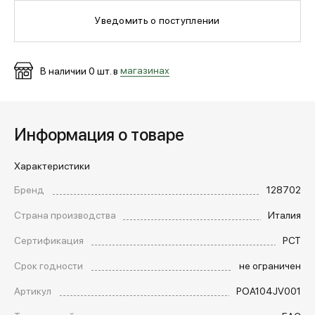
Уведомить о поступлении
МЕДИА
В наличии
0
шт. в
магазинах
ПОКУПАТЕЛЯМ
Информация о товаре
ОПЛАТА И ДОСТАВКА
Характеристики
Вход в личный кабинет
Бренд
128702
Страна производства
Италия
+7 (495) 139-66-00
Сертификация
РСТ
Срок годности
не ограничен
обратный звонок
Артикул
POA104JV001