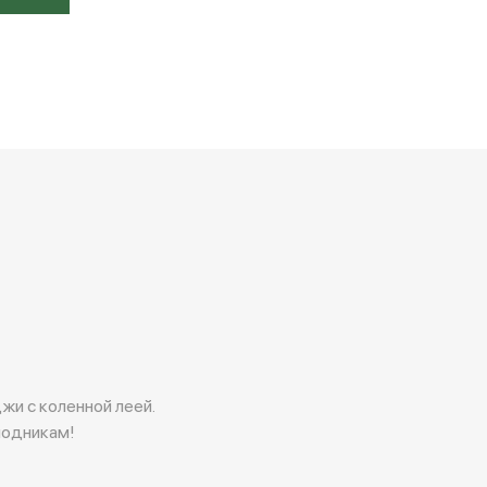
и с коленной леей.
модникам!