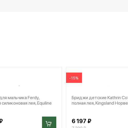
-15%
ля мальчика Ferdy,
Бриджи детские Kathrin Cot
 силиконовая лея, Equiline
полная лея, Kingsland Норв
₽
6 197 ₽
7 290 ₽