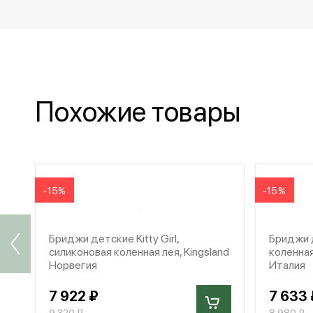
Похожие товары
-15%
-15%
Бриджи детские Kitty Girl,
Бриджи д
силиконовая коленная лея, Kingsland
коленная
Норвегия
Италия
7 922 ₽
7 633 
9 320 ₽
8 980 ₽