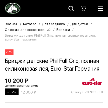
Москва
КАТАЛОГ
Главная
Каталог
Для всадника
Для детей
Одежда для соревнований
Бриджи
Для всадника
Бриджи детские Phil Full Grip, полная силиконовая лея,
Euro-Star Германия
Для лошади
-15%
В конюшню
Бриджи детские Phil Full Grip, полная
силиконовая лея, Euro-Star Германия
ЗООТОВАРЫ
10 200 ₽
Для собаки
Сувениры/Подарки
-15%
12 000 ₽
Артикул: 707053081
БРЕНДЫ