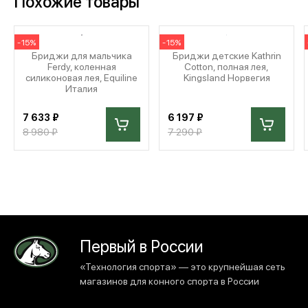
Похожие товары
-15%
-15%
Бриджи для мальчика
Бриджи детские Kathrin
Ferdy, коленная
Cotton, полная лея,
силиконовая лея, Equiline
Kingsland Норвегия
Италия
7 633 ₽
6 197 ₽
8 980 ₽
7 290 ₽
Первый в России
«Технология спорта» — это крупнейшая сеть
магазинов для конного спорта в России