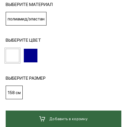
ВЫБЕРИТЕ МАТЕРИАЛ
МЕДИА
полиамид/эластан
ПОКУПАТЕЛЯМ
ВЫБЕРИТЕ ЦВЕТ
ОПЛАТА И ДОСТАВКА
Вход в личный кабинет
ВЫБЕРИТЕ РАЗМЕР
158 см
+7 (495) 139-66-00
обратный звонок
Добавить в корзину