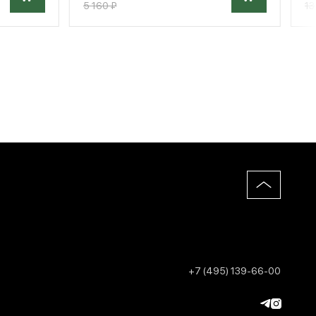
5 160 ₽
13
+7 (495) 139-66-00