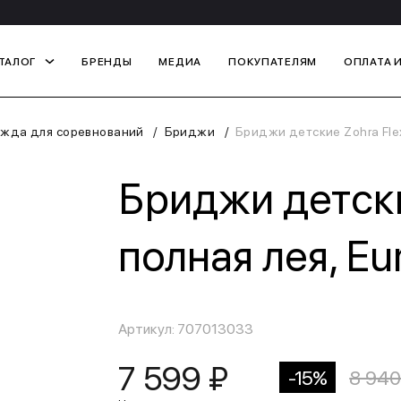
ТАЛОГ
БРЕНДЫ
МЕДИА
ПОКУПАТЕЛЯМ
ОПЛАТА 
жда для соревнований
Бриджи
Бриджи детские Zohra Flex 
Бриджи детские
полная лея, Eu
Артикул: 707013033
7 599 ₽
-15%
8 940