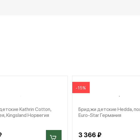
-15%
етские Kathrin Cotton,
Бриджи детские Hedda, пол
ея, Kingsland Норвегия
Euro-Star Германия
₽
3 366 ₽