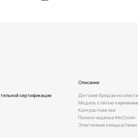
Описание
ательной сертификации
Детские бриджи из эласти
Модель с пятью карманам
Контрастная лея
Полное сиденье McCrown
Эластичные концы штанин