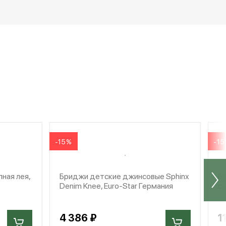
-15%
-1
ная лея,
Бриджи детские джинсовые Sphinx
Бр
Denim Knee, Euro-Star Германия
си
4 386 ₽
1