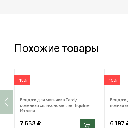
Похожие товары
-15%
-15%
Бриджи для мальчика Ferdy,
Бриджи д
коленная силиконовая лея, Equiline
полная л
Италия
7 633 ₽
6 197 