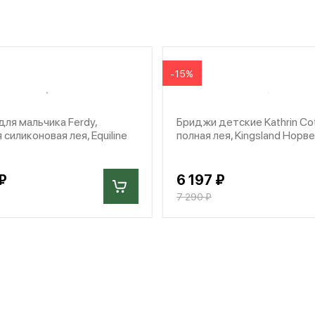
-15%
ля мальчика Ferdy,
Бриджи детские Kathrin Cot
 силиконовая лея, Equiline
полная лея, Kingsland Норв
₽
6 197 ₽
7 290 ₽