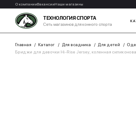
О компании
Вакансии
Наши магазины
ТЕХНОЛОГИЯ СПОРТА
КА
Сеть магазинов для конного спорта
Главная
Каталог
Для всадника
Для детей
Оде
Бриджи для девочки Hi-Rise Jersey, коленная силиконовая