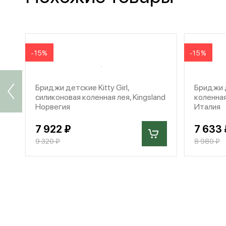
-15%
-15%
Бриджи детские Kitty Girl,
Бриджи д
силиконовая коленная лея, Kingsland
коленная
Норвегия
Италия
7 922 ₽
7 633 
9 320 ₽
8 980 ₽