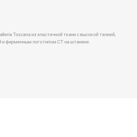
leria Toscana из эластичной ткани с высокой талией,
й и фирменным логотипом CT на штанине.