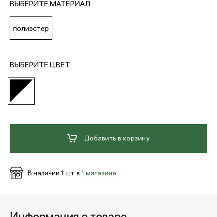
ВЫБЕРИТЕ МАТЕРИАЛ
МЕДИА
полиэстер
ПОКУПАТЕЛЯМ
ВЫБЕРИТЕ ЦВЕТ
ОПЛАТА И ДОСТАВКА
Вход в личный кабинет
Добавить в корзину
+7 (495) 139-66-00
В наличии
1
шт. в
1 магазине
обратный звонок
Информация о товаре