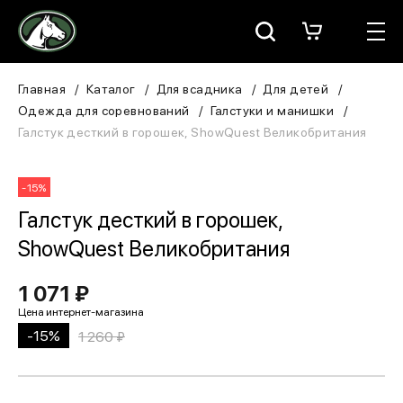
Москва
КАТАЛОГ
Главная
Каталог
Для всадника
Для детей
Одежда для соревнований
Галстуки и манишки
Для всадника
Галстук десткий в горошек, ShowQuest Великобритания
Для лошади
-15%
В конюшню
Галстук десткий в горошек,
ShowQuest Великобритания
ЗООТОВАРЫ
1 071 ₽
Для собаки
-15%
1 260 ₽
Сувениры/Подарки
БРЕНДЫ