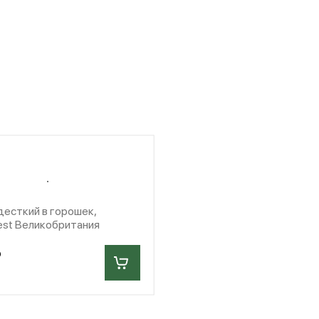
десткий в горошек,
st Великобритания
₽