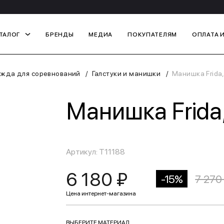
ТАЛОГ
БРЕНДЫ
МЕДИА
ПОКУПАТЕЛЯМ
ОПЛАТА 
жда для соревнований
Галстуки и манишки
Манишка Frida,
Манишка Frida,
Артикул: T11188
6 180 ₽
-15%
7 270
ВЫБЕРИТЕ МАТЕРИАЛ