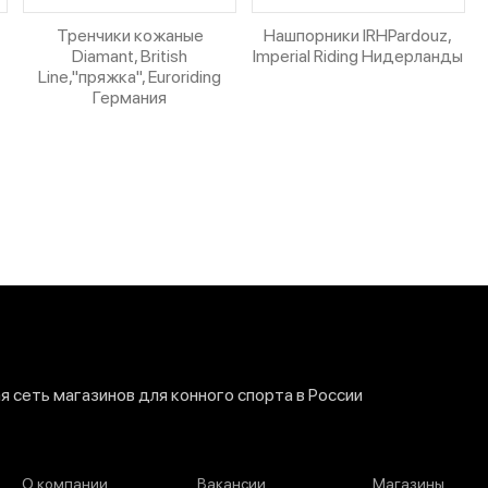
Тренчики кожаные
Нашпорники IRHPardouz,
Diamant, British
Imperial Riding Нидерланды
Line,"пряжка", Euroriding
Германия
 сеть магазинов для конного спорта в России
О компании
Вакансии
Магазины