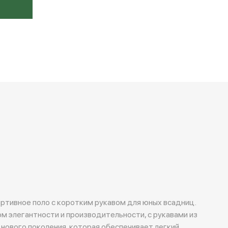
ортивное поло с коротким рукавом для юных всадниц.
м элегантности и производительности, с рукавами из
 нового поколения, которая обеспечивает легкий