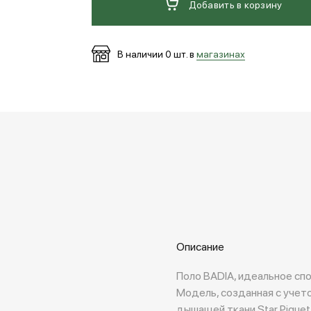
Добавить в корзину
В наличии
0
шт. в
магазинах
Описание
Поло BADIA, идеальное сп
Модель, созданная с учето
дышащей ткани Star Piquet