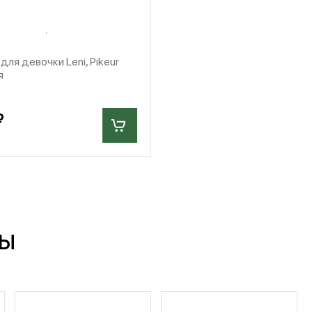
для девочки Leni, Pikeur
я
₽
ры