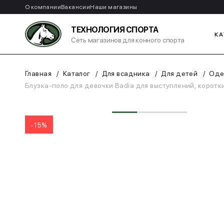
О компании
Вакансии
Наши магазины
ТЕХНОЛОГИЯ СПОРТА
КА
Сеть магазинов для конного спорта
Главная
Каталог
Для всадника
Для детей
Оде
Блузка-поло для девочки Badia для выступлений, коротк
-15%