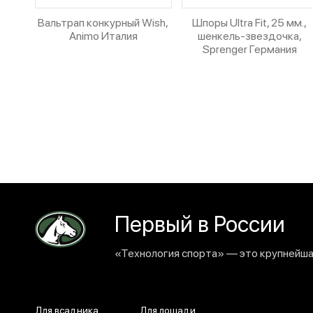
Вальтрап конкурный Wish,
Шпоры Ultra Fit, 25 мм.,
Animo Италия
шенкель-звездочка,
Sprenger Германия
Первый в России
«Технология спорта» — это крупнейшая
Для всадника
Для лошади