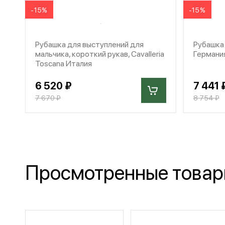
-15%
-15%
Рубашка для выступлений для
Рубашка 
мальчика, короткий рукав, Cavalleria
Германи
Toscana Италия
6 520 ₽
7 441 
7 670 ₽
8 754 ₽
Просмотренные това