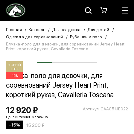
Москва
КАТАЛОГ
Главная
Каталог
Для всадника
Для детей
Одежда для соревнований
Рубашки и поло
Для всадника
Блузка-поло для девочки, для соревнований Jersey Heart
Print, короткий рукав, Cavalleria Toscana
Для лошади
НОВЫЙ
ЦВЕТ
В конюшню
Блузка-поло для девочки, для
-15%
соревнований Jersey Heart Print,
ЗООТОВАРЫ
короткий рукав, Cavalleria Toscana
Для собаки
12 920 ₽
Артикул: CAA051JE022
Сувениры/Подарки
-15%
15 200 ₽
БРЕНДЫ