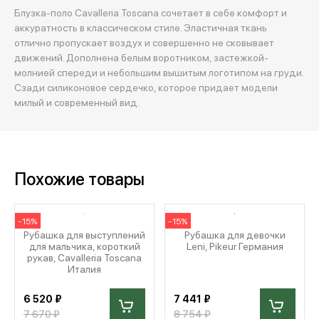
Блузка-поло Cavalleria Toscana сочетает в себе комфорт и
аккуратность в классическом стиле. Эластичная ткань
отлично пропускает воздух и совершенно не сковывает
движений. Дополнена белым воротником, застежкой-
молнией спереди и небольшим вышитым логотипом на груди.
Сзади силиконовое сердечко, которое придает модели
милый и современный вид.
Похожие товары
-15%
-15%
Рубашка для выступлений
Рубашка для девочки
для мальчика, короткий
Leni, Pikeur Германия
рукав, Cavalleria Toscana
Италия
6 520 ₽
7 441 ₽
7 670 ₽
8 754 ₽