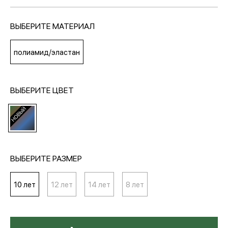
ВЫБЕРИТЕ МАТЕРИАЛ
МЕДИА
полиамид/эластан
ПОКУПАТЕЛЯМ
ВЫБЕРИТЕ ЦВЕТ
ОПЛАТА И ДОСТАВКА
Вход в личный кабинет
ВЫБЕРИТЕ РАЗМЕР
+7 (495) 139-66-00
10 лет
12 лет
14 лет
8 лет
обратный звонок