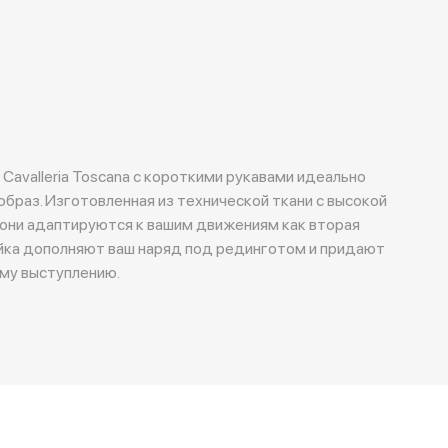
Cavalleria Toscana с короткими рукавами идеально
браз. Изготовленная из технической ткани с высокой
они адаптируются к вашим движениям как вторая
йка дополняют ваш наряд под рединготом и придают
ему выступлению.