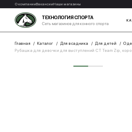
О компании
Вакансии
Наши магазины
ТЕХНОЛОГИЯ СПОРТА
КА
Сеть магазинов для конного спорта
Главная
Каталог
Для всадника
Для детей
Оде
Рубашка для девочки для выступлений CT Team Zip, корот