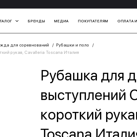
ТАЛОГ
БРЕНДЫ
МЕДИА
ПОКУПАТЕЛЯМ
ОПЛАТА 
жда для соревнований
Рубашки и поло
кий рукав, Cavalleria Toscana Италия
Рубашка для д
выступлений C
короткий рукав
Toscana Итали