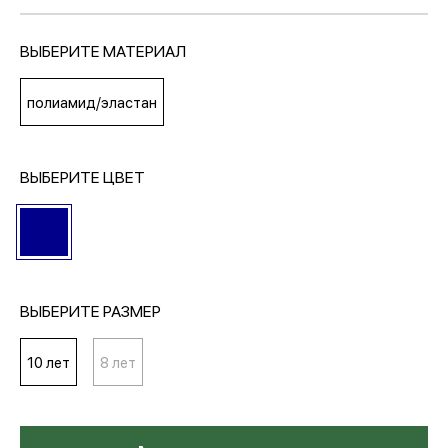
ВЫБЕРИТЕ МАТЕРИАЛ
МЕДИА
полиамид/эластан
ПОКУПАТЕЛЯМ
ВЫБЕРИТЕ ЦВЕТ
ОПЛАТА И ДОСТАВКА
Вход в личный кабинет
ВЫБЕРИТЕ РАЗМЕР
+7 (495) 139-66-00
10 лет
8 лет
обратный звонок