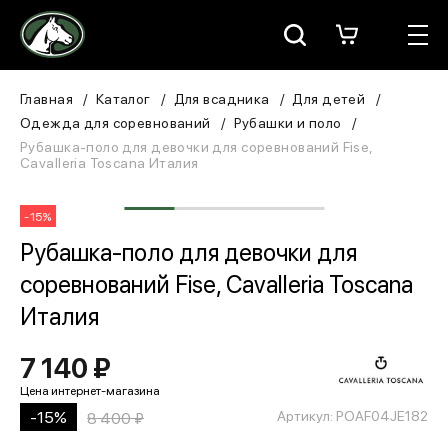
Москва
КАТАЛОГ
Главная
Каталог
Для всадника
Для детей
Одежда для соревнований
Рубашки и поло
Для всадника
Рубашка-поло для девочки для соревнований Fise,
Cavalleria Toscana Италия
Для лошади
-15%
В конюшню
Рубашка-поло для девочки для
соревнований Fise, Cavalleria Toscana
ЗООТОВАРЫ
Италия
Для собаки
7 140 ₽
Сувениры/Подарки
Артикул: POAF04JE182
-15%
8 400 ₽
БРЕНДЫ