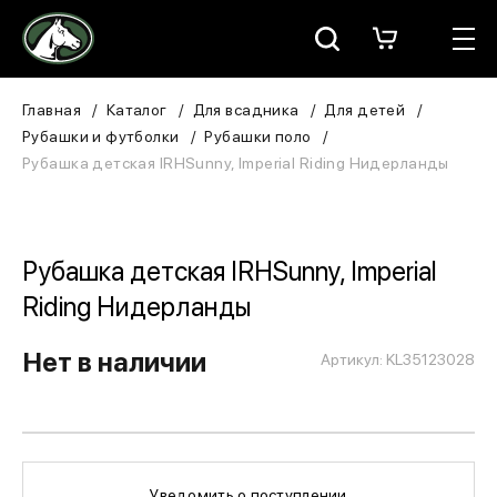
Москва
КАТАЛОГ
Главная
Каталог
Для всадника
Для детей
Рубашки и футболки
Рубашки поло
Для всадника
Рубашка детская IRHSunny, Imperial Riding Нидерланды
Для лошади
В конюшню
Рубашка детская IRHSunny, Imperial
Riding Нидерланды
ЗООТОВАРЫ
Нет в наличии
Артикул: KL35123028
Для собаки
Сувениры/Подарки
БРЕНДЫ
Уведомить о поступлении