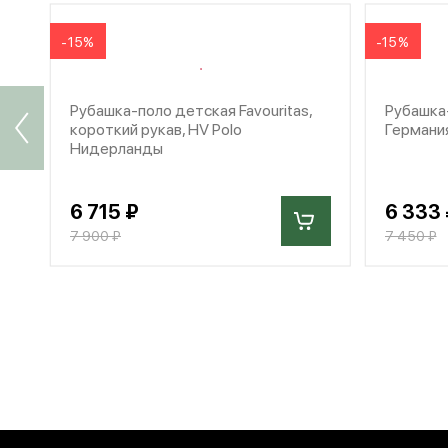
-15%
-15%
Рубашка-поло детская Favouritas,
Рубашка-
короткий рукав, HV Polo
Германи
Нидерланды
6 715 ₽
6 333 
7 900 ₽
7 450 ₽