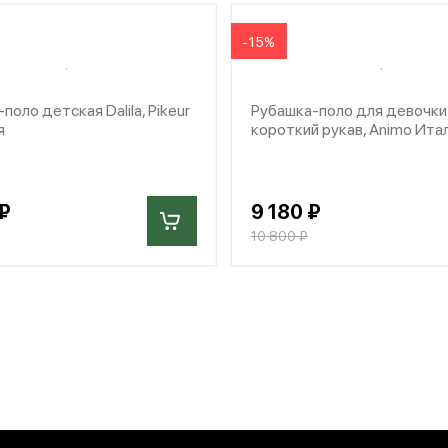
-15%
поло детская Dalila, Pikeur
Рубашка-поло для девочки 
я
короткий рукав, Animo Ита
₽
9 180 ₽
10 800 ₽