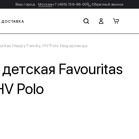
Ваш город:
Москва
+7 (495) 139-66-00
Обратный звонок
И ДОСТАВКА
ritas Happy Familiy, HV Polo Нидерланды
детская Favouritas
HV Polo