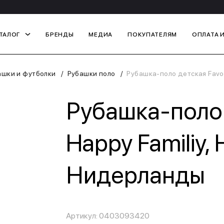
ТАЛОГ
БРЕНДЫ
МЕДИА
ПОКУПАТЕЛЯМ
ОПЛАТА 
ашки и футболки
Рубашки поло
Рубашка-поло детская Favou
Рубашка-поло 
Happy Familiy, 
Нидерланды
Артикул: 0403093420