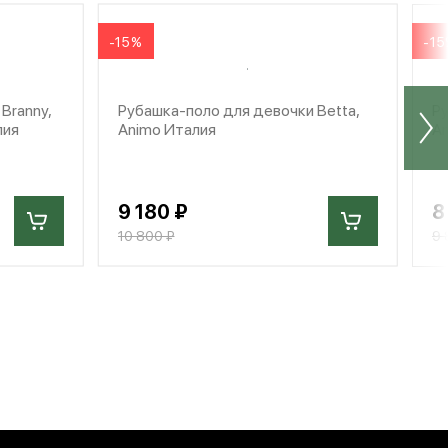
-15%
-1
Branny,
Рубашка-поло для девочки Betta,
Ру
лия
Animo Италия
A
9 180 ₽
8
10 800 ₽
9 