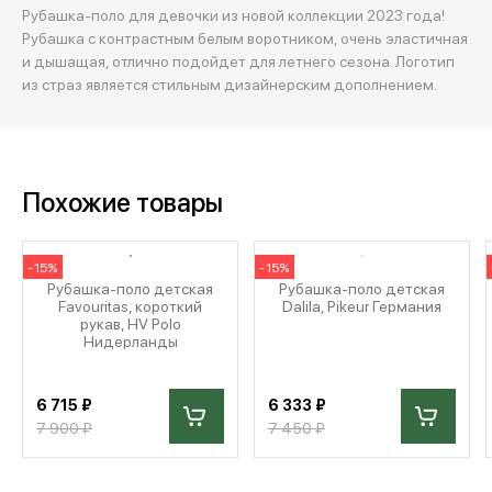
Рубашка-поло для девочки из новой коллекции 2023 года!
Рубашка с контрастным белым воротником, очень эластичная
и дышащая, отлично подойдет для летнего сезона. Логотип
из страз является стильным дизайнерским дополнением.
Похожие товары
-15%
-15%
Рубашка-поло детская
Рубашка-поло детская
Favouritas, короткий
Dalila, Pikeur Германия
рукав, HV Polo
Нидерланды
6 715 ₽
6 333 ₽
7 900 ₽
7 450 ₽