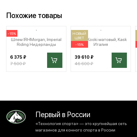
Похожие товары
-15%
НОВЫЙ
ЦВЕТ
Шлем IRHMorgan, Imperial
Шлем Kooki матовый, Kask
Riding Нидерланды
Италия
-15%
6 375 ₽
39 610 ₽
7 500 ₽
46 600 ₽
Первый в России
«Технология спорта» — это крупнейшая сеть
магазинов для конного спорта в России