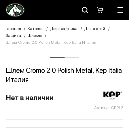
Москва
КАТАЛОГ
Главная
Каталог
Для всадника
Для детей
Защита
Шлемы
Для всадника
Шлем Cromo 2.0 Polish Metal, Kep Italia Италия
Для лошади
В конюшню
Шлем Cromo 2.0 Polish Metal, Kep Italia
Италия
ЗООТОВАРЫ
Для собаки
Нет в наличии
Артикул: CRPL2
Сувениры/Подарки
БРЕНДЫ