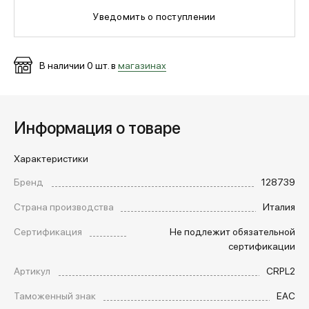
Уведомить о поступлении
МЕДИА
В наличии
0
шт. в
магазинах
ПОКУПАТЕЛЯМ
Информация о товаре
ОПЛАТА И ДОСТАВКА
Характеристики
Вход в личный кабинет
Бренд
128739
Страна производства
Италия
+7 (495) 139-66-00
Сертификация
Не подлежит обязательной
сертификации
Артикул
CRPL2
обратный звонок
Таможенный знак
EAC