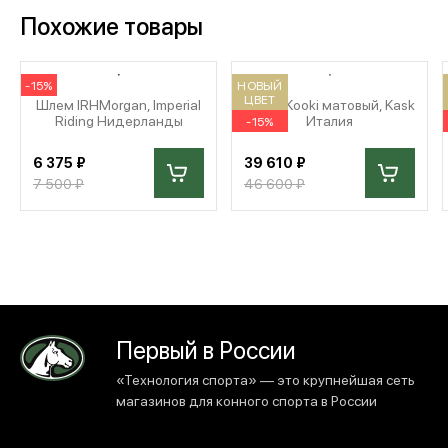
Похожие товары
-15%
НОВЫЙ
ЦВЕТ
Шлем IRHMorgan, Imperial
Шлем Kooki матовый, Kask
Riding Нидерланды
Италия
-15%
6 375 ₽
39 610 ₽
7 500 ₽
46 600 ₽
Первый в России
«Технология спорта» — это крупнейшая сеть
магазинов для конного спорта в России