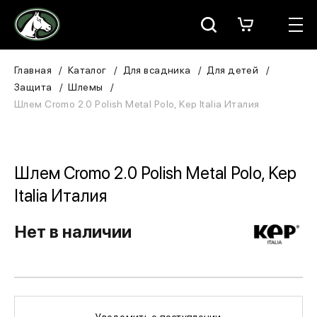
Москва
КАТАЛОГ
Главная
Каталог
Для всадника
Для детей
Защита
Шлемы
Для всадника
Шлем Cromo 2.0 Polish Metal Polo, Kep Italia Италия
Для лошади
В конюшню
Шлем Cromo 2.0 Polish Metal Polo, Kep
Italia Италия
ЗООТОВАРЫ
Нет в наличии
Для собаки
Сувениры/Подарки
БРЕНДЫ
Уведомить о поступлении