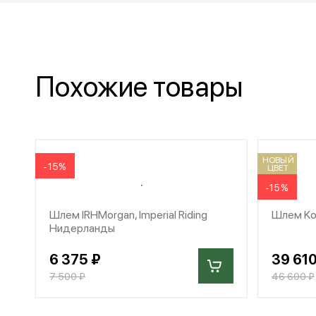
Похожие товары
НОВЫЙ
-15%
ЦВЕТ
-15%
Шлем IRHMorgan, Imperial Riding
Шлем Koo
Нидерланды
6 375 ₽
39 610
7 500 ₽
46 600 ₽