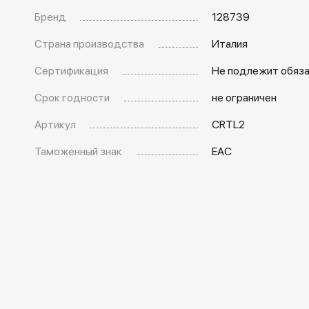
Бренд
128739
Страна производства
Италия
Сертификация
Не подлежит обяз
Срок годности
не ограничен
Артикул
CRTL2
Таможенный знак
EAC