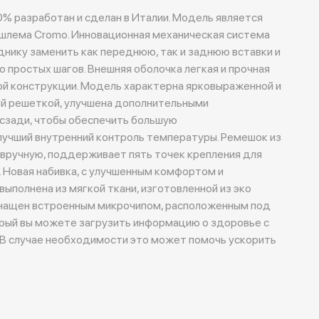
0% разработан и сделан в Италии. Модель является
шлема Cromo. Инновационная механическая система
днику заменить как переднюю, так и заднюю вставки и
о простых шагов. Внешняя оболочка легкая и прочная
й конструкции. Модель характерна ярковыраженной и
ой решеткой, улучшена дополнительными
сзади, чтобы обеспечить большую
учший внутренний контроль температуры. Ремешок из
 вручную, поддерживает пять точек крепления для
. Новая набивка, с улучшенным комфортом и
ыполнена из мягкой ткани, изготовленной из эко
 оснащен встроенным микрочипом, расположенным под
орый вы можете загрузить информацию о здоровье с
В случае необходимости это может помочь ускорить