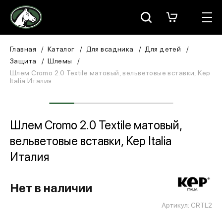
Москва
КАТАЛОГ
Главная
Каталог
Для всадника
Для детей
Защита
Шлемы
Для всадника
Шлем Cromo 2.0 Textile матовый, вельветовые вставки, Kep
Italia Италия
Для лошади
В конюшню
Шлем Cromo 2.0 Textile матовый,
вельветовые вставки, Kep Italia
ЗООТОВАРЫ
Италия
Для собаки
Нет в наличии
Сувениры/Подарки
Артикул: CRTL2
БРЕНДЫ