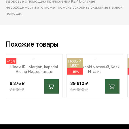
здоровье с помощью приложения KEP. В случае
необходимости это может помочь ускорить оказание первой
помощи.
Похожие товары
-15%
НОВЫЙ
ЦВЕТ
Шлем IRHMorgan, Imperial
Шлем Kooki матовый, Kask
Riding Нидерланды
Италия
-15%
6 375 ₽
39 610 ₽
7 500 ₽
46 600 ₽