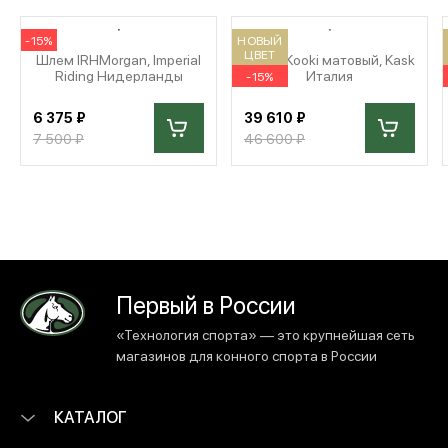
-15%
НОВЫЙ
ЦВЕТ
Шлем IRHMorgan, Imperial
Шлем Kooki матовый, Kask
Riding Нидерланды
Италия
-15%
6 375 ₽
39 610 ₽
7 500 ₽
46 600 ₽
Первый в России
«Технология спорта» — это крупнейшая сеть
магазинов для конного спорта в России
КАТАЛОГ