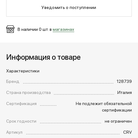
Уведомить о поступлении
МЕДИА
В наличии
0
шт. в
магазинах
ПОКУПАТЕЛЯМ
Информация о товаре
ОПЛАТА И ДОСТАВКА
Характеристики
Вход в личный кабинет
Бренд
128739
Страна производства
Италия
+7 (495) 139-66-00
Сертификация
Не подлежит обязательной
сертификации
Срок годности
не ограничен
обратный звонок
Артикул
CRV