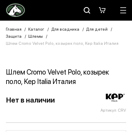
Москва
КАТАЛОГ
Главная
Каталог
Для всадника
Для детей
Защита
Шлемы
Для всадника
Шлем Cromo Velvet Polo, козырек поло, Kep Italia Италия
Для лошади
В конюшню
Шлем Cromo Velvet Polo, козырек
поло, Kep Italia Италия
ЗООТОВАРЫ
Для собаки
Нет в наличии
Артикул: CRV
Сувениры/Подарки
БРЕНДЫ