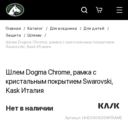
Москва
КАТАЛОГ
Главная
Каталог
Для всадника
Для детей
Защита
Шлемы
Для всадника
Шлем Dogma Chrome, рамка с кристальным покрытием
Swarovski, Kask Италия
Для лошади
В конюшню
Шлем Dogma Chrome, рамка с
кристальным покрытием Swarovski,
ЗООТОВАРЫ
Kask Италия
Для собаки
Нет в наличии
Сувениры/Подарки
Артикул: HHE00040SWFRAME
БРЕНДЫ