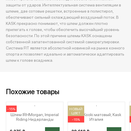
защиты от ударов. Интеллектуальная система вентиляции в
шлеме, две сотовые решетки, встроенные в полистирол,
обеспечивают сильный охлаждающий воздушный поток. В
KASK прекрасно понимают, что шлем должен плотно
прилегать к голове, чтобы обеспечить высочайший уровень
безопасности. По этой причине шлемы KASK оснащены
собственной запатентованной системой саморегулировки.
Система FIT является абсолютной новинкой на рынке конного
спорта и позволяет идеально и автоматически адаптировать
шлем к голове всадника.
Похожие товары
-15%
НОВЫЙ
ЦВЕТ
Шлем IRHMorgan, Imperial
Шлем Kooki матовый, Kask
Riding Нидерланды
Италия
-15%