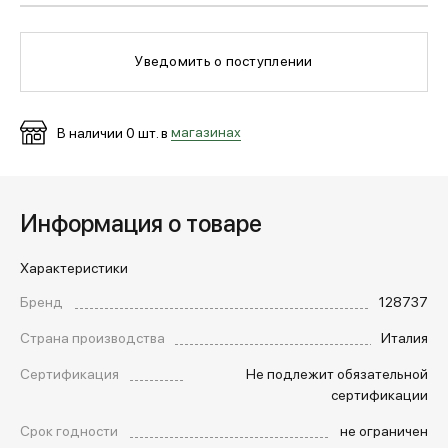
МЕДИА
Уведомить о поступлении
ПОКУПАТЕЛЯМ
В наличии
0
шт. в
магазинах
ОПЛАТА И ДОСТАВКА
Информация о товаре
Вход в личный кабинет
Характеристики
Бренд
128737
+7 (495) 139-66-00
Страна производства
Италия
Сертификация
Не подлежит обязательной
сертификации
обратный звонок
Срок годности
не ограничен