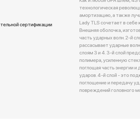
технологическая революци
амортизацию, а также луч
Lady TLS сочетает в себе
ательной сертификации
Внешняя оболочка, изгото
часть ударных волн. 2-й с
рассасывает ударные волн
слоям 3 и 4. 3-й слой пре
полимера, усиленную стек
поглощая часть энергии и
ударов. 4-й слой - это по
поглощение и передачу уд
повреждений головного мо