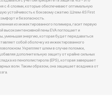
я с 4 слоями, которые обеспечивают оптимальную
шую устойчивость к боковому сжатию. Шлем 4S First
 комфорт и безопасность.
вленная из инжектированного полимера, гасит первую
лой высокоинтенсивной пены EVA поглощает и
ы, уменьшая энергию, которая будет передаваться
дставляет собой оболочку из инжектированного
ловолокном. Укрепляет шлем в случае поломки,
 добавляя дополнительную защиту от крайне сильных
дкладка из пенополистирола (EPS), которая завершает
арных волн. Таким образом, она защищает всадника от
зга.