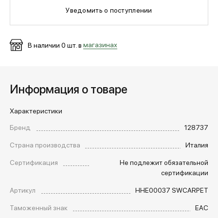
Уведомить о поступлении
МЕДИА
В наличии
0
шт. в
магазинах
ПОКУПАТЕЛЯМ
Информация о товаре
ОПЛАТА И ДОСТАВКА
Характеристики
Вход в личный кабинет
Бренд
128737
Страна производства
Италия
+7 (495) 139-66-00
Сертификация
Не подлежит обязательной
сертификации
Артикул
HHE00037 SWCARPET
обратный звонок
Таможенный знак
EAC