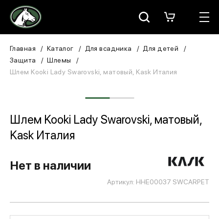
Москва
КАТАЛОГ
Главная
Каталог
Для всадника
Для детей
Защита
Шлемы
Для всадника
Шлем Kooki Lady Swarovski, матовый, Kask Италия
Для лошади
В конюшню
Шлем Kooki Lady Swarovski, матовый,
Kask Италия
ЗООТОВАРЫ
Для собаки
Нет в наличии
Артикул: HHE00037 SWCARPET
Сувениры/Подарки
БРЕНДЫ