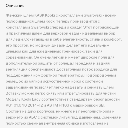
Описание
Женский шлем KASK Kooki с кристаллами Swarovski - всеми
полюбившийся шлем Kooki теперь производится с
кристаллами Swarovski спереди и сзади! Этот потрясающий
и практичный шлем для верховой езды - идеальный выбор
для леди. Сочетающий в себе элегантность, стиль и комфорт,
его простой, но модный дизайн делает его идеальным
шлемом как для ежедневных тренировок, так и для
соревнований. Он очень легкий и имеет широкие поля для
дополнительной защиты от солнца. Передняя и задняя
вентиляция обеспечивают достаточный поток воздуха для
поддержания комфортной температуры. Подбородочный
ремешок из мягкой искусственной кожи с системой
защелкивания позволяет легко надевать и снимать шлем.
Вставку можно легко снять или отрегулировать для чистки.
Модель Kooki Lady соответствует стандартам безопасности
VG1 01.040 2014-12 и ASTM F1163 с маркировкой SEI.
Состоит из двух корпусов: нижнего из пенополистирола и
верхнего из АБС с системой литья под давлением. Сменная и
полностью съемная внутренняя обивка изготовлена из