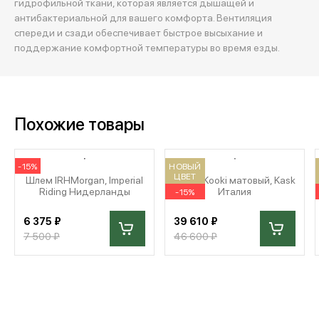
гидрофильной ткани, которая является дышащей и
антибактериальной для вашего комфорта. Вентиляция
спереди и сзади обеспечивает быстрое высыхание и
поддержание комфортной температуры во время езды.
Похожие товары
-15%
НОВЫЙ
ЦВЕТ
Шлем IRHMorgan, Imperial
Шлем Kooki матовый, Kask
Riding Нидерланды
Италия
-15%
6 375 ₽
39 610 ₽
7 500 ₽
46 600 ₽