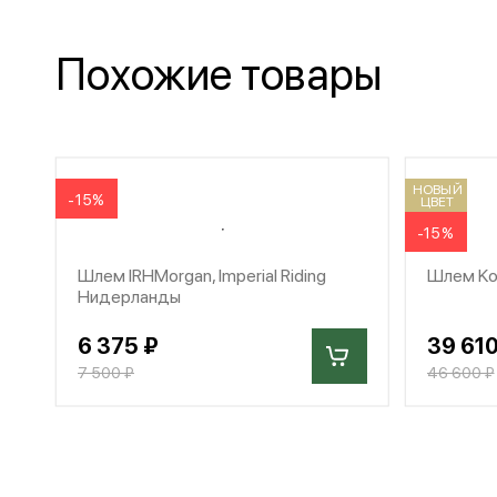
Похожие товары
НОВЫЙ
-15%
ЦВЕТ
-15%
Шлем IRHMorgan, Imperial Riding
Шлем Koo
Нидерланды
6 375 ₽
39 610
7 500 ₽
46 600 ₽