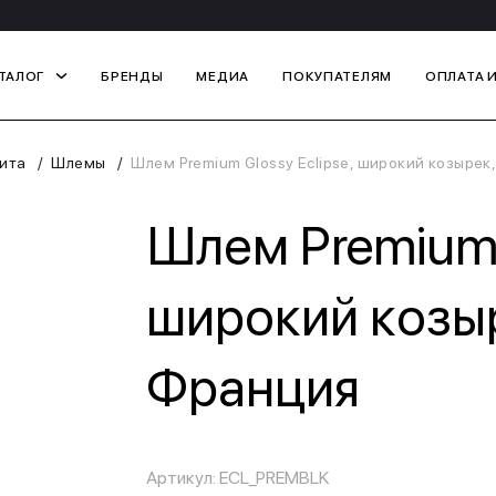
ТАЛОГ
БРЕНДЫ
МЕДИА
ПОКУПАТЕЛЯМ
ОПЛАТА 
ита
Шлемы
Шлем Premium Glossy Eclipse, широкий козырек
Шлем Premium G
широкий козыр
Франция
Артикул: ECL_PREMBLK