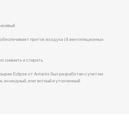
расивый.
обеспечивает приток воздуха (4 вентиляционных
о снимать и стирать.
ырек Eclipse от Antarès был разработан с учетом
, он модный, элегантный и утонченный.