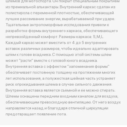
шлемов для мотоспорта. Он покрыт специальным покрытием
из премиальной алькантары. Внутренний каркас сделан из
полистирола с переменной плотностью, обеспечивающей
лучшее рассеивание энергии, вырабатываемой при ударе.
Тщательные антропоморфные исследования привели к
разработке формы внутреннего каркаса, обеспечивающего
непревзойденный комфорт. Размеры каркаса: S,M,L.
Каждый каркас может вместить от 4 до 5 внутренних
вставок различных размеров, чтобы идеально адаптировать
шлем к голове всадника. С помощью этой системы шлем
может "расти" вместе с головой юного всадника.
Внутренняя вставка с эффектом "запоминания формы"
обеспечивает постоянную толщину на протяжении многих
лет использования, а полужесткая шейная часть устраняет
риск опрокидывания шлема в случае сильного движения.
Внутренняя вставка является съемной и ее можно стирать.
Шлемы оснащены передним входным каналом для воздуха,
обеспечивающим превосходную вентиляцию. От него воздух
направляется назад и благодаря отличной циркуляции
предотвращает появление пота.