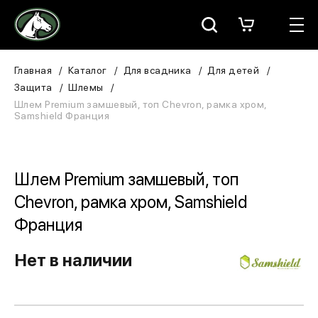
Москва
КАТАЛОГ
Главная
Каталог
Для всадника
Для детей
Защита
Шлемы
Для всадника
Шлем Premium замшевый, топ Chevron, рамка хром,
Samshield Франция
Для лошади
В конюшню
Шлем Premium замшевый, топ
Chevron, рамка хром, Samshield
ЗООТОВАРЫ
Франция
Для собаки
Нет в наличии
Сувениры/Подарки
БРЕНДЫ