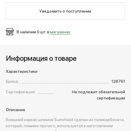
Уведомить о поступлении
МЕДИА
В наличии
0
шт. в
магазинах
ПОКУПАТЕЛЯМ
ОПЛАТА И ДОСТАВКА
Информация о товаре
Характеристики
Вход в личный кабинет
Бренд
128761
Сертификация
Не подлежит обязательной
+7 (495) 139-66-00
сертификации
Описание
обратный звонок
Внешний каркас шлемов Sumshield сделан из поликарбоната,
который, помимо прочего, используется в изготовлении