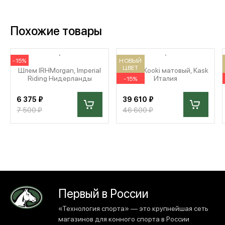
Похожие товары
-15%
НОВЫЙ
ЦВЕТ
Шлем IRHMorgan, Imperial
Шлем Kooki матовый, Kask
Riding Нидерланды
Италия
-15%
6 375 ₽
39 610 ₽
7 500 ₽
46 600 ₽
Первый в России
«Технология спорта» — это крупнейшая сеть
магазинов для конного спорта в России