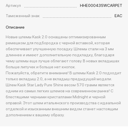
Артикул
HHE00043SWCARPET
Таможенный знак
EAC
Описание
Новые шлемы Kask 2.0 оснащены оптимизированным
ремешком для подбородка с черной вставкой, которая
обеспечивает улучшенную посадку. Шлемы стали на 3 мм
длиннее и имеют дополнительную подкладку, благодаря
чему шлемы еще лучше облегают голову. В новых вкладышах
больше липучек и больше нет кнопок.
Пожалуйста, обратите внимание! В шлемы Kask 2.0 подходит
только вкладыш 2.0, а не вкладыш предыдущей модели.
Шлем Kask Star Lady Pure Shine весом 570 грамм является
одним из самых легких шлемов на современном рынке! С
блестящими черными кристаллами Midnight и черной
оправой. Этот шлем итальянского производства с идеальной
отделкой и изысканным внешним видом станет настоящим
дополнением к вашему образу.