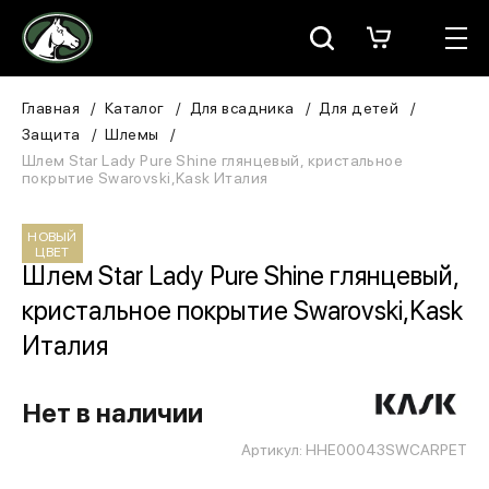
Москва
КАТАЛОГ
Главная
Каталог
Для всадника
Для детей
Защита
Шлемы
Для всадника
Шлем Star Lady Pure Shine глянцевый, кристальное
покрытие Swarovski,Kask Италия
Для лошади
НОВЫЙ
ЦВЕТ
В конюшню
Шлем Star Lady Pure Shine глянцевый,
кристальное покрытие Swarovski,Kask
ЗООТОВАРЫ
Италия
Для собаки
Нет в наличии
Сувениры/Подарки
Артикул: HHE00043SWCARPET
БРЕНДЫ