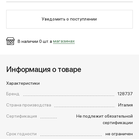
МЕДИА
Уведомить о поступлении
ПОКУПАТЕЛЯМ
В наличии
0
шт. в
магазинах
ОПЛАТА И ДОСТАВКА
Информация о товаре
Вход в личный кабинет
Характеристики
Бренд
128737
+7 (495) 139-66-00
Страна производства
Италия
Сертификация
Не подлежит обязательной
сертификации
обратный звонок
Срок годности
не ограничен