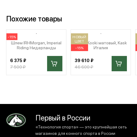
Похожие товары
-15%
НОВЫЙ
ЦВЕТ
Шлем IRHMorgan, Imperial
Шлем Kooki матовый, Kask
Riding Нидерланды
Италия
-15%
6 375 ₽
39 610 ₽
7 500 ₽
46 600 ₽
Первый в России
«Технология спорта» — это крупнейшая сеть
магазинов для конного спорта в России