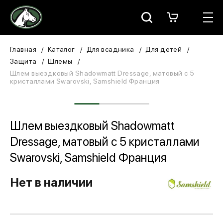
Москва
КАТАЛОГ
Главная
Каталог
Для всадника
Для детей
Защита
Шлемы
Для всадника
Шлем выездковый Shadowmatt Dressage, матовый с 5
кристаллами Swarovski, Samshield Франция
Для лошади
В конюшню
Шлем выездковый Shadowmatt
Dressage, матовый с 5 кристаллами
ЗООТОВАРЫ
Swarovski, Samshield Франция
Для собаки
Нет в наличии
Сувениры/Подарки
БРЕНДЫ