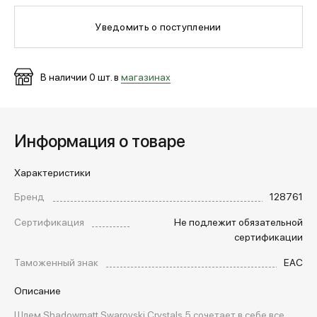
Уведомить о поступлении
МЕДИА
В наличии
0
шт. в
магазинах
ПОКУПАТЕЛЯМ
ОПЛАТА И ДОСТАВКА
Информация о товаре
Характеристики
Вход в личный кабинет
Бренд
128761
Сертификация
Не подлежит обязательной
+7 (495) 139-66-00
сертификации
Таможенный знак
EAC
обратный звонок
Описание
Шлем Shadowmatt Swarovski Crystals 5 сочетает в себе все