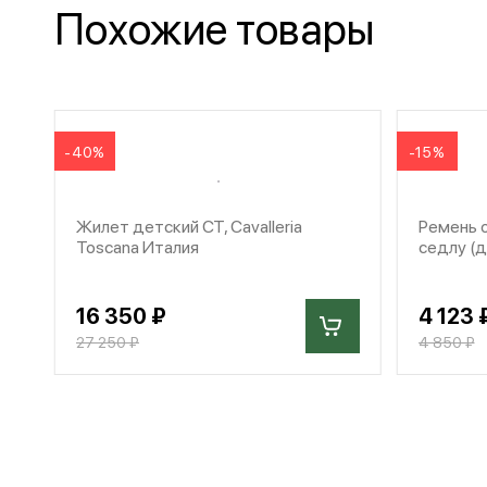
Похожие товары
-40%
-15%
Жилет детский CT, Cavalleria
Ремень 
Toscana Италия
седлу (д
16 350 ₽
4 123 
27 250 ₽
4 850 ₽