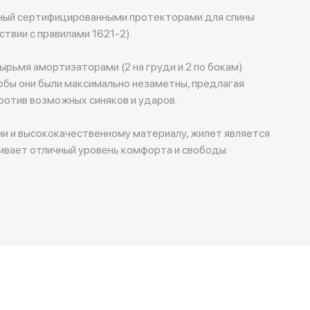
ный сертифицированными протекторами для спины
ствии с правилами 1621-2).
рьмя амортизаторами (2 на груди и 2 по бокам)
обы они были максимально незаметны, предлагая
отив возможных синяков и ударов.
ни и высококачественному материалу, жилет является
чивает отличный уровень комфорта и свободы