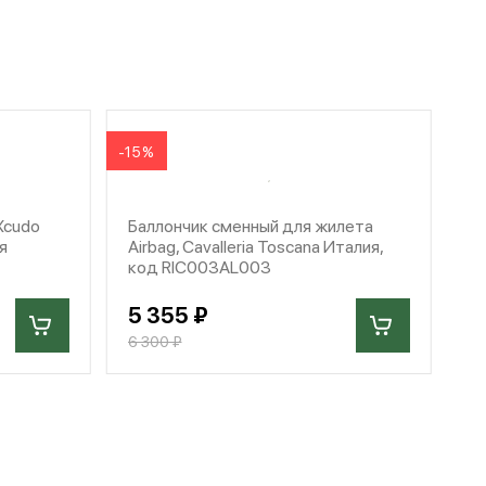
-15%
Xcudo
Баллончик сменный для жилета
ия
Airbag, Cavalleria Toscana Италия,
код RIC003AL003
5 355 ₽
6 300 ₽