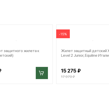
-15%
от защитного жилета к
Жилет защитный детский 
етский)
Level 2 Junior, Equiline Итал
₽
15 275 ₽
17 970 ₽