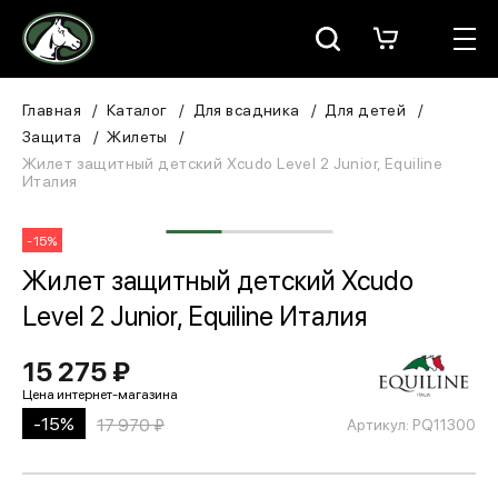
Москва
КАТАЛОГ
Главная
Каталог
Для всадника
Для детей
Защита
Жилеты
Для всадника
Жилет защитный детский Xcudo Level 2 Junior, Equiline
Италия
Для лошади
-15%
В конюшню
Жилет защитный детский Xcudo
Level 2 Junior, Equiline Италия
ЗООТОВАРЫ
15 275 ₽
Для собаки
Сувениры/Подарки
-15%
17 970 ₽
Артикул: PQ11300
БРЕНДЫ