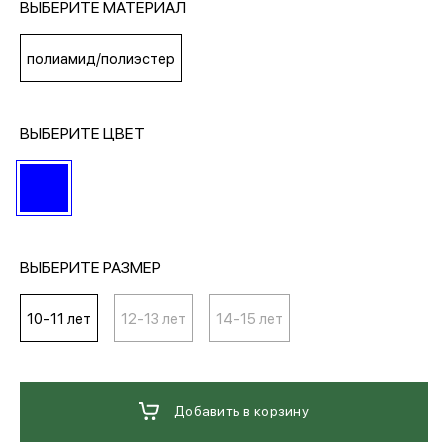
ВЫБЕРИТЕ МАТЕРИАЛ
МЕДИА
полиамид/полиэстер
ПОКУПАТЕЛЯМ
ВЫБЕРИТЕ ЦВЕТ
ОПЛАТА И ДОСТАВКА
Вход в личный кабинет
ВЫБЕРИТЕ РАЗМЕР
10-11 лет
12-13 лет
14-15 лет
+7 (495) 139-66-00
обратный звонок
Добавить в корзину