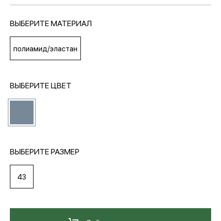
ВЫБЕРИТЕ МАТЕРИАЛ
МЕДИА
полиамид/эластан
ПОКУПАТЕЛЯМ
ВЫБЕРИТЕ ЦВЕТ
ОПЛАТА И ДОСТАВКА
Вход в личный кабинет
ВЫБЕРИТЕ РАЗМЕР
+7 (495) 139-66-00
43
обратный звонок