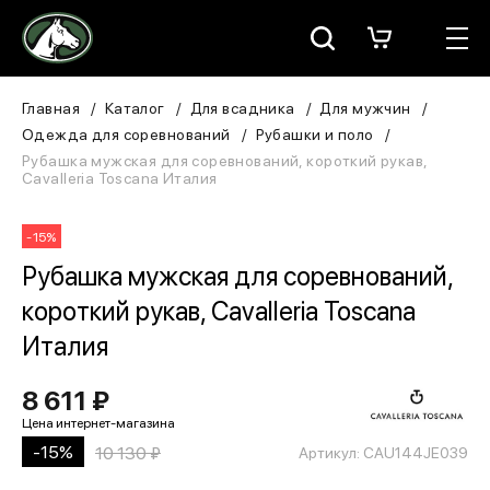
Москва
КАТАЛОГ
Главная
Каталог
Для всадника
Для мужчин
Одежда для соревнований
Рубашки и поло
Для всадника
Рубашка мужская для соревнований, короткий рукав,
Cavalleria Toscana Италия
Для лошади
-15%
В конюшню
Рубашка мужская для соревнований,
короткий рукав, Cavalleria Toscana
ЗООТОВАРЫ
Италия
Для собаки
8 611 ₽
Сувениры/Подарки
-15%
10 130 ₽
Артикул: CAU144JE039
БРЕНДЫ