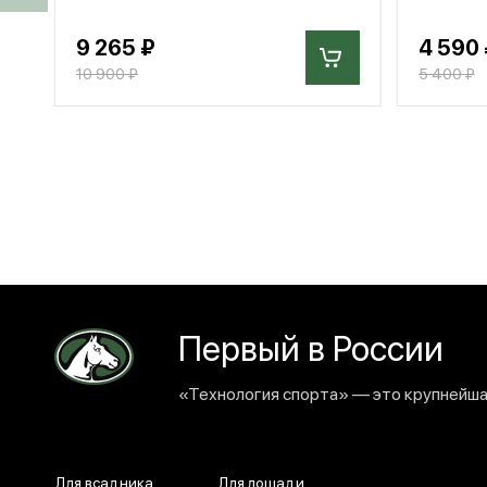
9 265 ₽
4 590 
10 900 ₽
5 400 ₽
Первый в России
«Технология спорта» — это крупнейшая
Для всадника
Для лошади