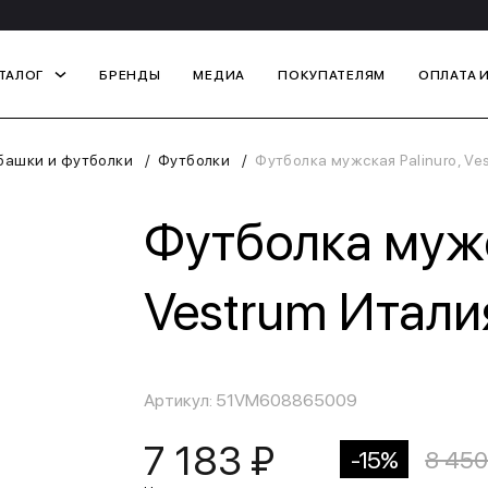
ТАЛОГ
БРЕНДЫ
МЕДИА
ПОКУПАТЕЛЯМ
ОПЛАТА 
башки и футболки
Футболки
Футболка мужская Palinuro, Ve
Футболка мужс
Vestrum Итали
Артикул: 51VM608865009
7 183 ₽
-15%
8 450