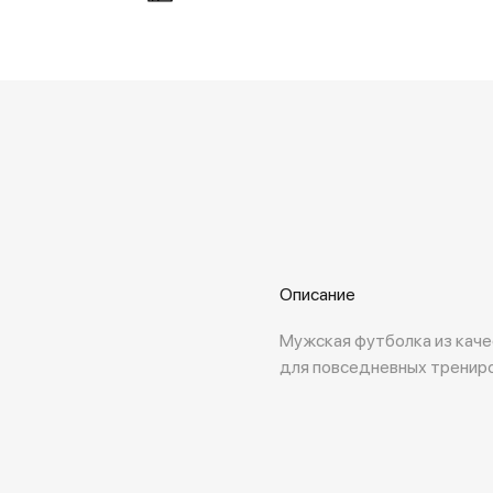
Описание
Мужская футболка из каче
для повседневных трениро