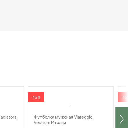
-15%
-1
diators,
Футболка мужская Viareggio,
Фу
Vestrum Италия
V