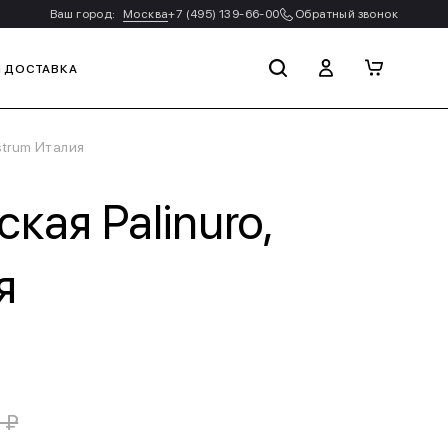
Ваш город:
Москва
+7 (495) 139-66-00
Обратный звонок
И ДОСТАВКА
strum Италия
кая Palinuro,
я
 ₽