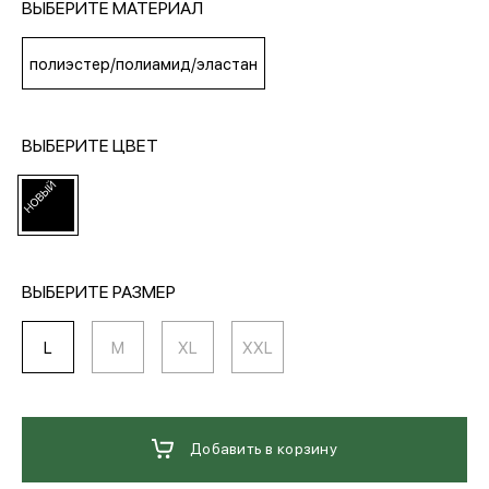
ВЫБЕРИТЕ МАТЕРИАЛ
МЕДИА
полиэстер/полиамид/эластан
ПОКУПАТЕЛЯМ
ВЫБЕРИТЕ ЦВЕТ
ОПЛАТА И ДОСТАВКА
Вход в личный кабинет
ВЫБЕРИТЕ РАЗМЕР
L
M
XL
XXL
+7 (495) 139-66-00
обратный звонок
Добавить в корзину