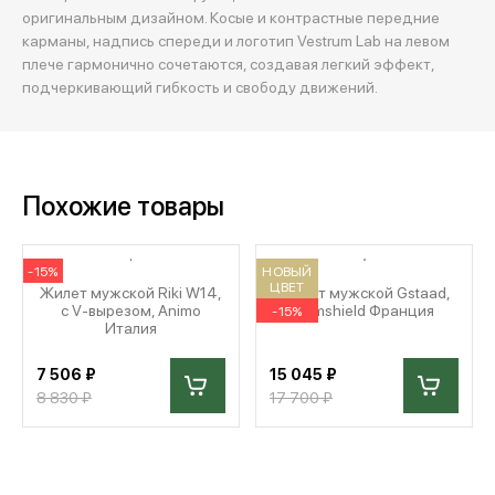
оригинальным дизайном. Косые и контрастные передние
карманы, надпись спереди и логотип Vestrum Lab на левом
плече гармонично сочетаются, создавая легкий эффект,
подчеркивающий гибкость и свободу движений.
Похожие товары
-15%
НОВЫЙ
ЦВЕТ
Жилет мужской Riki W14,
Жилет мужской Gstaad,
с V-вырезом, Animo
Samshield Франция
-15%
Италия
7 506 ₽
15 045 ₽
8 830 ₽
17 700 ₽