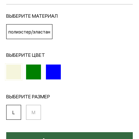
ВЫБЕРИТЕ МАТЕРИАЛ
МЕДИА
полиэстер/эластан
ПОКУПАТЕЛЯМ
ВЫБЕРИТЕ ЦВЕТ
ОПЛАТА И ДОСТАВКА
Вход в личный кабинет
ВЫБЕРИТЕ РАЗМЕР
+7 (495) 139-66-00
L
M
обратный звонок