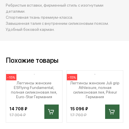
Ребристые вставки, фирменный стиль с изогнутыми
деталями.
Спортивная ткань премиум-класса.
Завышенная талия с внутренним силиконовым поясом.
Удобный боковой карман.
Похожие товары
-15%
-15%
Леггинсы женские
Леггинсы женские Juli grip
ESFlying Fundamental,
Athleisure, полная
полная силиконовая лея,
силиконовая лея, Pikeur
Euro-Star Германия
Германия
14 708 ₽
15 096 ₽
17 304 ₽
17 760 ₽