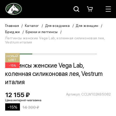
Москва
КАТАЛОГ
Главная
Каталог
Для всадника
Для женщин
Бриджи
Брюки и леггинсы
Для всадника
Леггинсы женские Vega Lab, коленная силиконовая лея,
Vestrum италия
Для лошади
НОВЫЙ
ЦВЕТ
В конюшню
Леггинсы женские Vega Lab,
-15%
коленная силиконовая лея, Vestrum
ЗООТОВАРЫ
италия
Для собаки
12 155 ₽
Артикул: CCLW102K65082
Сувениры/Подарки
-15%
14 300 ₽
БРЕНДЫ