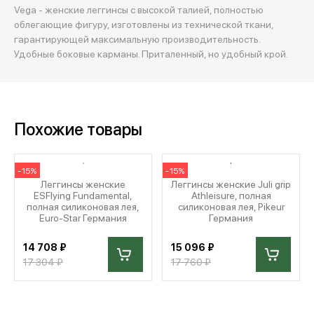
Vega - женские леггинсы с высокой талией, полностью
облегающие фигуру, изготовлены из технической ткани,
гарантирующей максимальную производительность.
Удобные боковые карманы. Приталенный, но удобный крой.
Похожие товары
-15%
-15%
Леггинсы женские
Леггинсы женские Juli grip
ESFlying Fundamental,
Athleisure, полная
полная силиконовая лея,
силиконовая лея, Pikeur
Euro-Star Германия
Германия
14 708 ₽
15 096 ₽
17 304 ₽
17 760 ₽