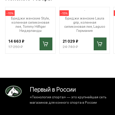
-15%
-15%
Бриджи женские Style,
Бриджи женские Laura
коленная силиконовая
grip, коленная
лея, Tommy Hilfiger
силиконовая лея, Laguso
Нидерланды
Германия
14 663 ₽
21 029 ₽
17 250 ₽
24 740 ₽
Первый в России
«Технология спорта» — это крупнейшая сеть
магазинов для конного спорта в России