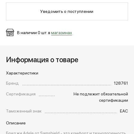
Уведомить о поступлении
МЕДИА
В наличии
0
шт. в
магазинах
ПОКУПАТЕЛЯМ
ОПЛАТА И ДОСТАВКА
Информация о товаре
Характеристики
Вход в личный кабинет
Бренд
128761
Сертификация
Не подлежит обязательной
+7 (495) 139-66-00
сертификации
Таможенный знак
EAC
обратный звонок
Описание
Бриджи Adele от Samshield - это комфорт и технологичность