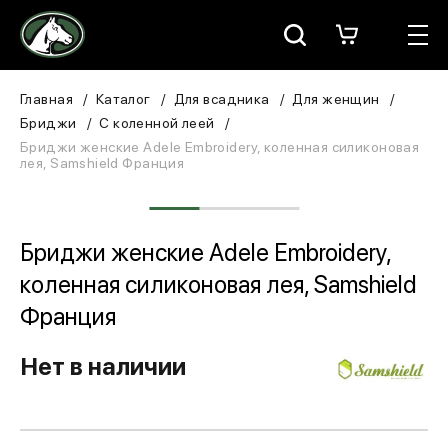
Москва
КАТАЛОГ
Главная
Каталог
Для всадника
Для женщин
Бриджи
С коленной леей
Для всадника
Бриджи женские Adele Embroidery, коленная силиконовая
лея, Samshield Франция
Для лошади
В конюшню
Бриджи женские Adele Embroidery,
коленная силиконовая лея, Samshield
ЗООТОВАРЫ
Франция
Для собаки
Нет в наличии
Сувениры/Подарки
БРЕНДЫ