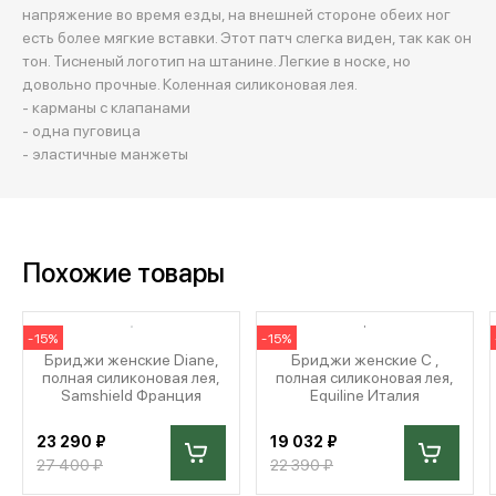
напряжение во время езды, на внешней стороне обеих ног
есть более мягкие вставки. Этот патч слегка виден, так как он
тон. Тисненый логотип на штанине. Легкие в носке, но
довольно прочные. Коленная силиконовая лея.
- карманы с клапанами
- одна пуговица
- эластичные манжеты
Похожие товары
-15%
-15%
Бриджи женские Diane,
Бриджи женские C ,
полная силиконовая лея,
полная силиконовая лея,
Samshield Франция
Equiline Италия
23 290 ₽
19 032 ₽
27 400 ₽
22 390 ₽