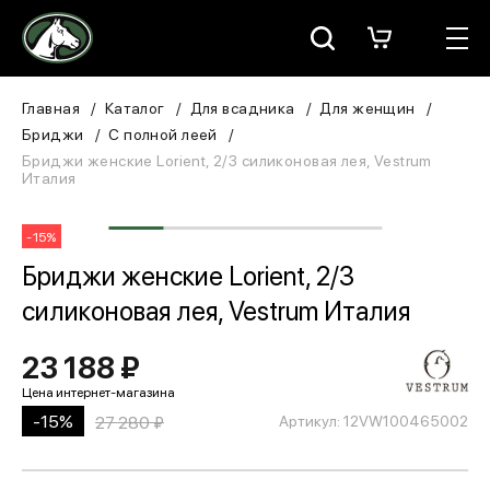
Москва
КАТАЛОГ
Главная
Каталог
Для всадника
Для женщин
Бриджи
С полной леей
Для всадника
Бриджи женские Lorient, 2/3 силиконовая лея, Vestrum
Италия
Для лошади
-15%
В конюшню
Бриджи женские Lorient, 2/3
силиконовая лея, Vestrum Италия
ЗООТОВАРЫ
23 188 ₽
Для собаки
Сувениры/Подарки
-15%
27 280 ₽
Артикул: 12VW100465002
БРЕНДЫ