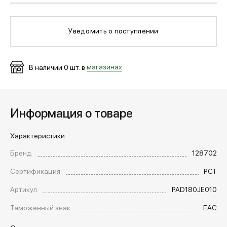
МЕДИА
Уведомить о поступлении
ПОКУПАТЕЛЯМ
В наличии
0
шт. в
магазинах
ОПЛАТА И ДОСТАВКА
Информация о товаре
Вход в личный кабинет
Характеристики
Бренд
128702
+7 (495) 139-66-00
Сертификация
РСТ
Артикул
PAD180JE010
обратный звонок
Таможенный знак
EAC