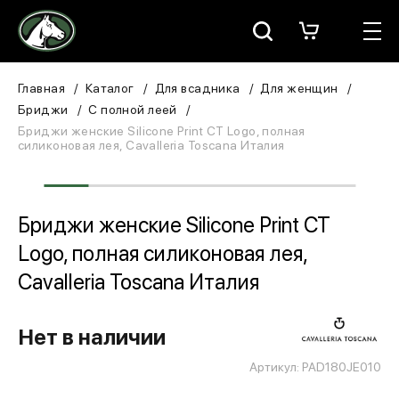
Москва
КАТАЛОГ
Главная
Каталог
Для всадника
Для женщин
Бриджи
С полной леей
Для всадника
Бриджи женские Silicone Print CT Logo, полная
силиконовая лея, Cavalleria Toscana Италия
Для лошади
В конюшню
Бриджи женские Silicone Print CT
Logo, полная силиконовая лея,
ЗООТОВАРЫ
Cavalleria Toscana Италия
Для собаки
Нет в наличии
Сувениры/Подарки
Артикул: PAD180JE010
БРЕНДЫ