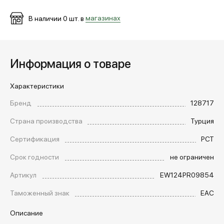
В наличии
0
шт. в
магазинах
МЕДИА
Информация о товаре
ПОКУПАТЕЛЯМ
Характеристики
ОПЛАТА И ДОСТАВКА
Бренд
128717
Страна производства
Турция
Вход в личный кабинет
Сертификация
РСТ
Срок годности
не ограничен
+7 (495) 139-66-00
Артикул
EW124PR09854
Таможенный знак
EAC
обратный звонок
Описание