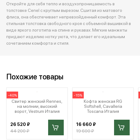
Откройте для себя тепло и воздухопроницаемость в
толстовке Cenel с круглым вырезом. Сшитая из матового
флиса, она обеспечивает непревзойденный комфорт. Эта
стильная толстовка свободного кроя с объемной вышивкой в
виде яркого логотипа на спине и рукавах. Мягкие манжеты
придают изделию нотку уюта, что делает его идеальным
сочетанием комфорта и стиля.
Похожие товары
-40%
-15%
Свитер женский Rennes,
Кофта женская RG
на молнии, высокий
Softshell, Cavalleria
ворот, Vestrum Италия
Toscana Италия
26 520 ₽
16 660 ₽
44 200 ₽
19 600 ₽