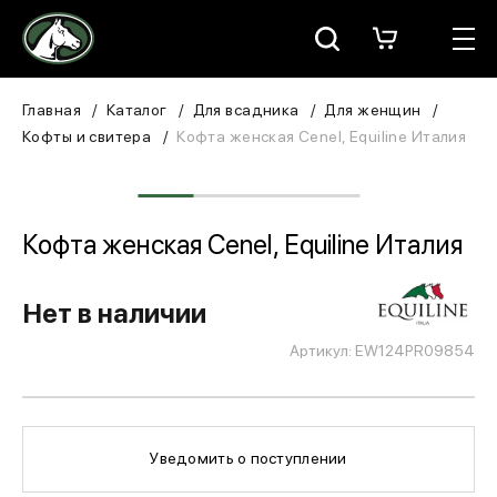
Москва
КАТАЛОГ
Главная
Каталог
Для всадника
Для женщин
Кофты и свитера
Кофта женская Cenel, Equiline Италия
Для всадника
Для лошади
Кофта женская Cenel, Equiline Италия
В конюшню
Нет в наличии
ЗООТОВАРЫ
Артикул: EW124PR09854
Для собаки
Сувениры/Подарки
Уведомить о поступлении
БРЕНДЫ