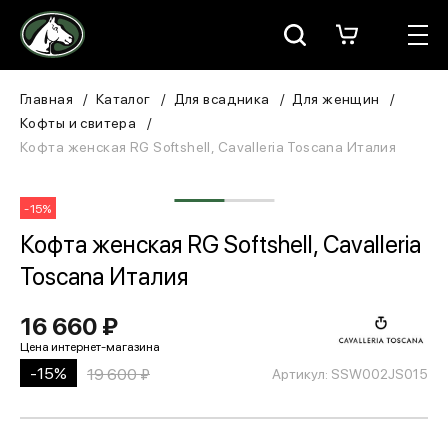
Москва
КАТАЛОГ
Главная
Каталог
Для всадника
Для женщин
Кофты и свитера
Для всадника
Кофта женская RG Softshell, Cavalleria Toscana Италия
Для лошади
-15%
В конюшню
Кофта женская RG Softshell, Cavalleria
Toscana Италия
ЗООТОВАРЫ
16 660 ₽
Для собаки
-15%
19 600 ₽
Артикул: SSW002JS015
Сувениры/Подарки
БРЕНДЫ