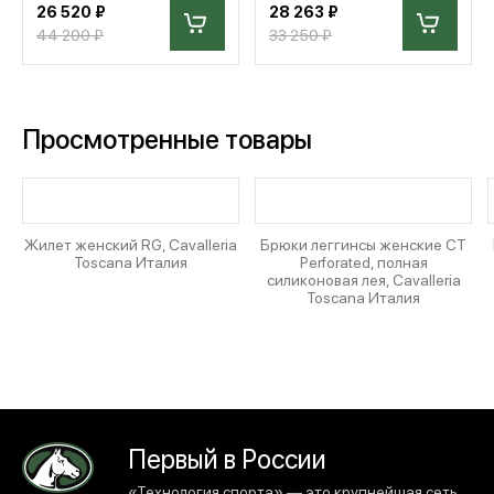
26 520 ₽
28 263 ₽
44 200 ₽
33 250 ₽
Просмотренные товары
Жилет женский RG, Cavalleria
Брюки леггинсы женские CT
Toscana Италия
Perforated, полная
силиконовая лея, Cavalleria
Toscana Италия
Первый в России
«Технология спорта» — это крупнейшая сеть